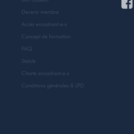
Devenir membre
Accès encadrant-e-s
Concept de formation
FAQ
Statuts
Charte encadrant-e-s
Conditions générales & LPD