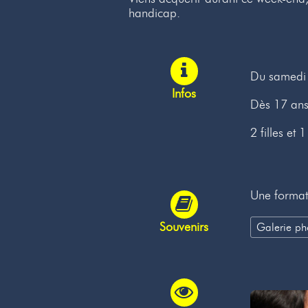
handicap.
Du samedi 
Infos
Dès 17 an
2 filles et 
Une formati
Souvenirs
Galerie ph