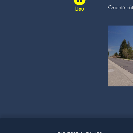
Orienté côt
Lieu