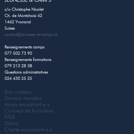
JEUNESSE & CAMPS
c/o Christophe Nicolet
Ch. de Montchoisi 42
1462 Yvonand
Suisse
contact@jeunesse-et-camps.ch
Renseignements camps
077 502 73 90
Renseignements formations
079 213 28 38
Questions administratives
024 430 25 25
Bon cadeau
Devenir membre
Accès encadrant-e-s
Concept de formation
FAQ
Statuts
Charte encadrant-e-s