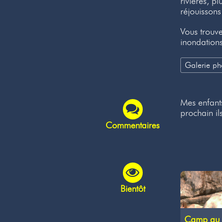
rivières, p
réjouisson
Vous trouv
inondation
Galerie ph
Mes enfants
prochain ils
Commentaires
Bientôt
Camp au 