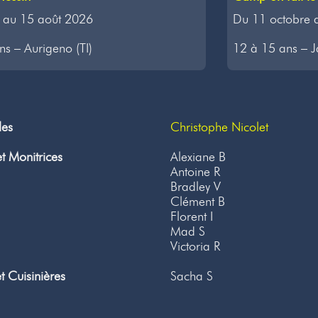
Du 11 octobre 
 au 15 août 2026
12 à 15 ans – J
s – Aurigeno (TI)
les
Christophe Nicolet
t Monitrices
Alexiane B
Antoine R
Bradley V
Clément B
Florent I
Mad S
Victoria R
et Cuisinières
Sacha S