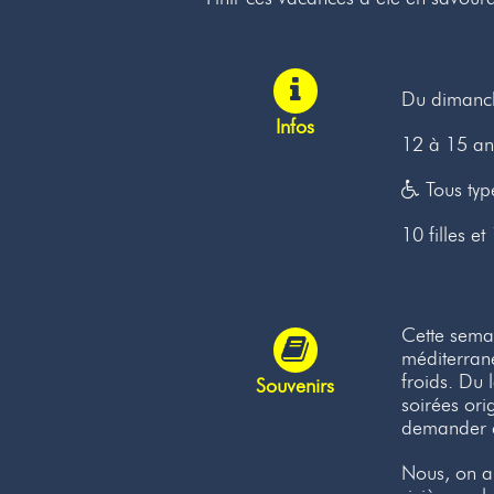
Du dimanc
Infos
12 à 15 an
Tous type
10 filles e
Cette sema
méditerrané
froids. Du 
Souvenirs
soirées ori
demander d
Nous, on ai