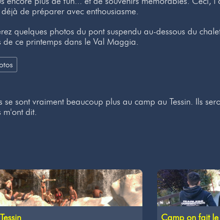
lus encore plus de fun... et de souvenirs mémorables. Ceci,
s déjà de préparer avec enthousiasme.
erez quelques photos du pont suspendu au-dessous du chalet 
s de ce printemps dans le Val Maggia.
otos
 se sont vraiment beaucoup plus au camp au Tessin. Ils seron
 m'ont dit.
Camp on fait le 
Tessin