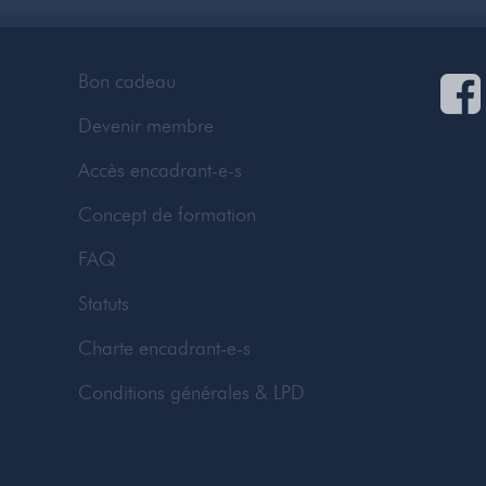
Bon cadeau
Devenir membre
Accès encadrant-e-s
Concept de formation
FAQ
Statuts
Charte encadrant-e-s
Conditions générales & LPD