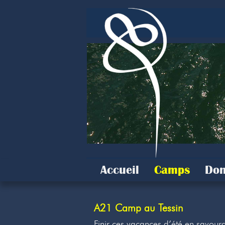
Accueil
Camps
Don
A21 Camp au Tessin
Finir ces vacances d’été en savouran