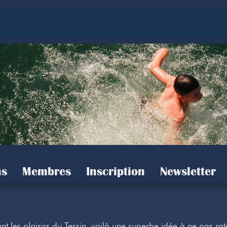
s
Membres
Inscription
Newsletter
t les plaisirs du Tessin, voilà une superbe idée à ne pas rat