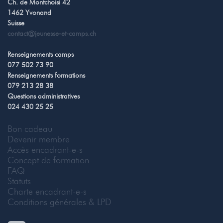
Ch. de Montchoisi 42
1462 Yvonand
Suisse
contact@jeunesse-et-camps.ch
Renseignements camps
077 502 73 90
Renseignements formations
079 213 28 38
Questions administratives
024 430 25 25
Bon cadeau
Devenir membre
Accès encadrant-e-s
Concept de formation
FAQ
Statuts
Charte encadrant-e-s
Conditions générales & LPD