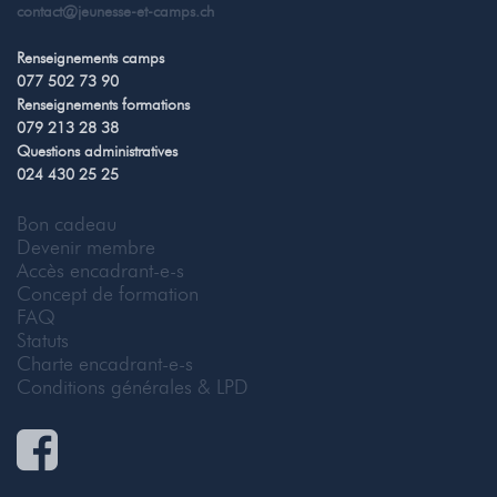
contact@jeunesse-et-camps.ch
Renseignements camps
077 502 73 90
Renseignements formations
079 213 28 38
Questions administratives
024 430 25 25
Bon cadeau
Devenir membre
Accès encadrant-e-s
Concept de formation
FAQ
Statuts
Charte encadrant-e-s
Conditions générales & LPD