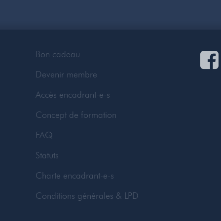
Bon cadeau
Devenir membre
Accès encadrant-e-s
Concept de formation
FAQ
Statuts
Charte encadrant-e-s
Conditions générales & LPD