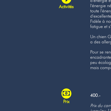
d'énergie e
l'énergie n
Activités
toute l'éne
d'excellent
Fidèle à no
fatigue et s
Un chien Go
a des aller
Pour se re
encadrantes
peu écologi
mais compr
400.-
Prix
Prix du cam
jusqu’au 1