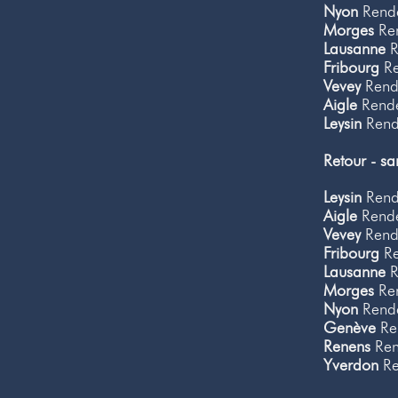
Nyon
Rende
Morges
Ren
Lausanne
R
Fribourg
Re
Vevey
Rende
Aigle
Rende
Leysin
Rende
Retour - s
Leysin
Rende
Aigle
Rende
Vevey
Rende
Fribourg
Re
Lausanne
R
Morges
Ren
Nyon
Rende
Genève
Ren
Renens
Ren
Yverdon
Re