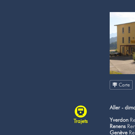
Carte
Aller - di
Yverdon
Re
Trajets
Renens
Ren
Genève
Ren