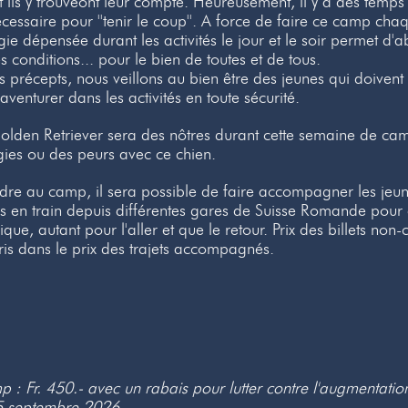
t ils y trouveont leur compte. Heureusement, il y a des temps 
écessaire pour ''tenir le coup''. A force de faire ce camp c
rgie dépensée durant les activités le jour et le soir permet d'
es conditions... pour le bien de toutes et de tous.
s précepts, nous veillons au bien être des jeunes qui doiven
'aventurer dans les activités en toute sécurité.
lden Retriever sera des nôtres durant cette semaine de camp
gies ou des peurs avec ce chien.
ndre au camp, il sera possible de faire accompagner les jeu
 en train depuis différentes gares de Suisse Romande pour 
que, autant pour l'aller et que le retour. Prix des billets no
is dans le prix des trajets accompagnés.
p : Fr. 450.- avec un rabais pour lutter contre l'augmentatio
5 septembre 2026