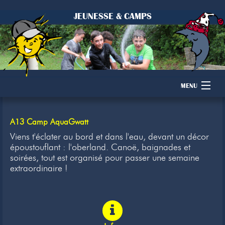
JEUNESSE & CAMPS
MENU
Accueil
A13 Camp AquaGwatt
Camps
Viens t'éclater au bord et dans l'eau, devant un décor
époustouflant : l'oberland. Canoë, baignades et
soirées, tout est organisé pour passer une semaine
Dons
extraordinaire !
Membres
Inscription