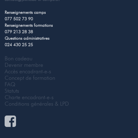
Renseignements camps
077 502 73 90
Renseignements formations
079 213 28 38
Questions administratives
024 430 25 25
Bon cadeau
Devenir membre
Accès encadrant-e-s
Concept de formation
FAQ
Statuts
Charte encadrant-e-s
Conditions générales & LPD