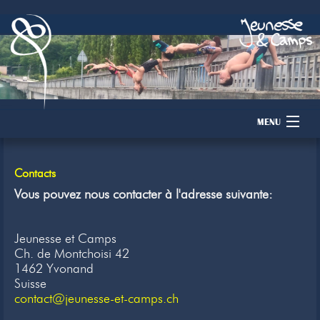
MENU
Accueil
Contacts
Camps
Vous pouvez nous contacter à l'adresse suivante:
Dons
Jeunesse et Camps
Ch. de Montchoisi 42
Membres
1462 Yvonand
Suisse
Inscription
contact@jeunesse-et-camps.ch