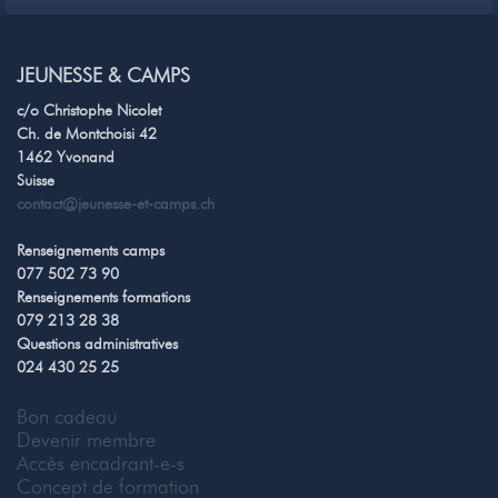
JEUNESSE & CAMPS
c/o Christophe Nicolet
Ch. de Montchoisi 42
1462 Yvonand
Suisse
contact@jeunesse-et-camps.ch
Renseignements camps
077 502 73 90
Renseignements formations
079 213 28 38
Questions administratives
024 430 25 25
Bon cadeau
Devenir membre
Accès encadrant-e-s
Concept de formation