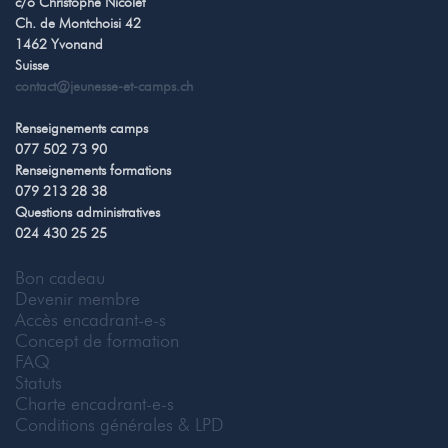
c/o Christophe Nicolet
Ch. de Montchoisi 42
1462 Yvonand
Suisse
contact@jeunesse-et-camps.ch
Renseignements camps
077 502 73 90
Renseignements formations
079 213 28 38
Questions administratives
024 430 25 25
Bon cadeau
Devenir membre
Accès encadrant-e-s
Concept de formation
FAQ
Statuts
Charte encadrant-e-s
Conditions générales & LPD