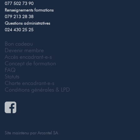
077 502 73 90
Renseignements formations
079 213 28 38
Questions administratives
024 430 25 25
Bon cadeau
Devenir membre
Accès encadrant-e-s
Concept de formation
FAQ
Statuts
Charte encadrant-e-s
Conditions générales & LPD
Site maintenu par
Arcantel SA