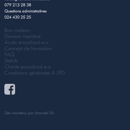
079 213 28 38
Questions administratives
024 430 25 25
Bon cadeau
Devenir membre
Accès encadrant-e-s
Concept de formation
FAQ
Statuts
Charte encadrant-e-s
Conditions générales & LPD
Site maintenu par
Arcantel SA