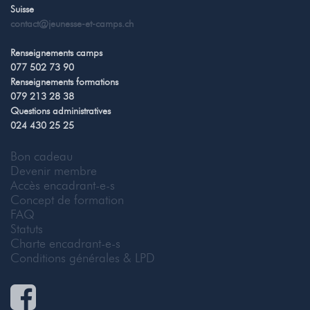
Suisse
contact@jeunesse-et-camps.ch
Renseignements camps
077 502 73 90
Renseignements formations
079 213 28 38
Questions administratives
024 430 25 25
Bon cadeau
Devenir membre
Accès encadrant-e-s
Concept de formation
FAQ
Statuts
Charte encadrant-e-s
Conditions générales & LPD