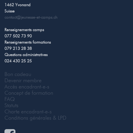
1462 Yvonand
Suisse
contact@jeunesse-et-camps.ch
Renseignements camps
077 502 73 90
Renseignements formations
079 213 28 38
Questions administratives
024 430 25 25
Bon cadeau
Devenir membre
Accès encadrant-e-s
Concept de formation
FAQ
Statuts
Charte encadrant-e-s
Conditions générales & LPD