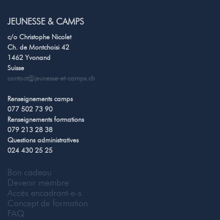
JEUNESSE & CAMPS
c/o Christophe Nicolet
Ch. de Montchoisi 42
1462 Yvonand
Suisse
contact@jeunesse-et-camps.ch
Renseignements camps
077 502 73 90
Renseignements formations
079 213 28 38
Questions administratives
024 430 25 25
Bon cadeau
Devenir membre
Accès encadrant-e-s
Concept de formation
FAQ