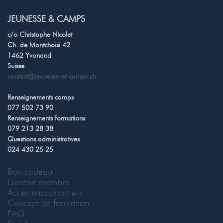
JEUNESSE & CAMPS
c/o Christophe Nicolet
Ch. de Montchoisi 42
1462 Yvonand
Suisse
contact@jeunesse-et-camps.ch
Renseignements camps
077 502 73 90
Renseignements formations
079 213 28 38
Questions administratives
024 430 25 25
Bon cadeau
Devenir membre
Accès encadrant-e-s
Concept de formation
FAQ