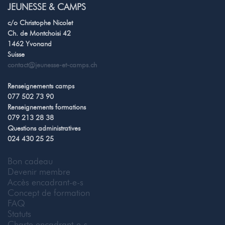
JEUNESSE & CAMPS
c/o Christophe Nicolet
Ch. de Montchoisi 42
1462 Yvonand
Suisse
contact@jeunesse-et-camps.ch
Renseignements camps
077 502 73 90
Renseignements formations
079 213 28 38
Questions administratives
024 430 25 25
Bon cadeau
Devenir membre
Accès encadrant-e-s
Concept de formation
FAQ
Statuts
Charte encadrant-e-s