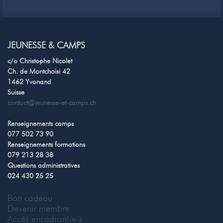
JEUNESSE & CAMPS
c/o Christophe Nicolet
Ch. de Montchoisi 42
1462 Yvonand
Suisse
contact@jeunesse-et-camps.ch
Renseignements camps
077 502 73 90
Renseignements formations
079 213 28 38
Questions administratives
024 430 25 25
Bon cadeau
Devenir membre
Accès encadrant-e-s