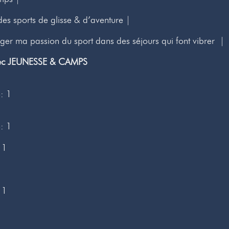
s sports de glisse & d’aventure |
ger ma passion du sport dans des séjours qui font vibrer |
vec JEUNESSE & CAMPS
: 1
: 1
 1
 1