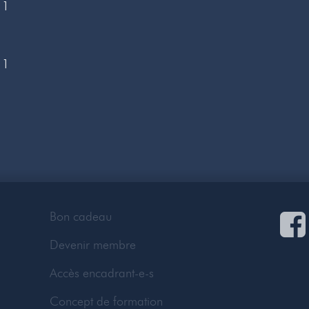
 1
 1
Bon cadeau
Devenir membre
Accès encadrant-e-s
Concept de formation