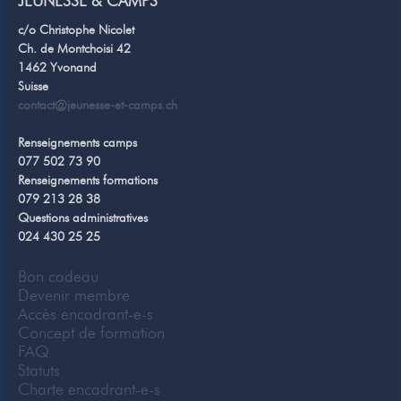
JEUNESSE & CAMPS
c/o Christophe Nicolet
Ch. de Montchoisi 42
1462 Yvonand
Suisse
contact@jeunesse-et-camps.ch
Renseignements camps
077 502 73 90
Renseignements formations
079 213 28 38
Questions administratives
024 430 25 25
Bon cadeau
Devenir membre
Accès encadrant-e-s
Concept de formation
FAQ
Statuts
Charte encadrant-e-s