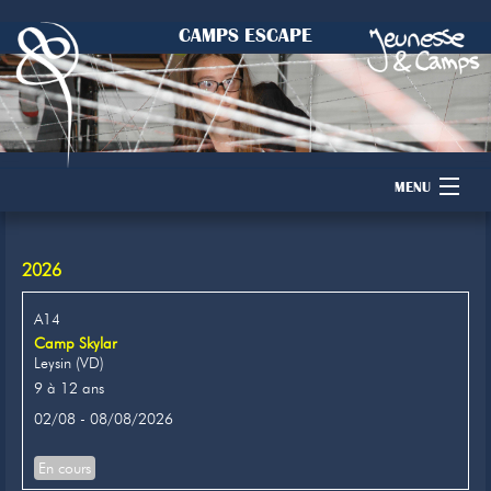
CAMPS ESCAPE
MENU
Accueil
2026
Camps
A14
Camp Skylar
Dons
Leysin (VD)
9 à 12 ans
Membres
02/08 - 08/08/2026
Inscription
En cours