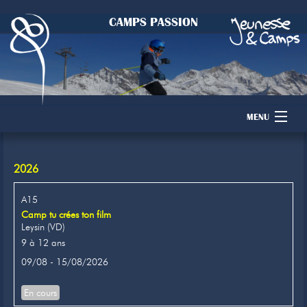
CAMPS PASSION
MENU
Accueil
2026
Camps
A15
Camp tu crées ton film
Dons
Leysin (VD)
9 à 12 ans
Membres
09/08 - 15/08/2026
Inscription
En cours