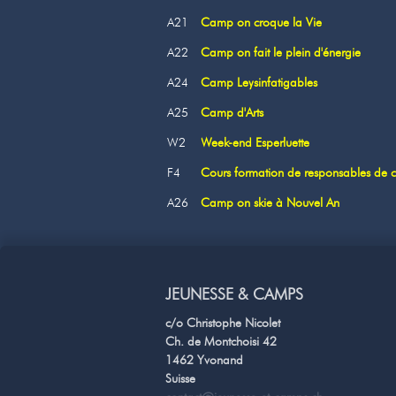
A21
Camp on croque la Vie
A22
Camp on fait le plein d'énergie
A24
Camp Leysinfatigables
A25
Camp d'Arts
W2
Week-end Esperluette
F4
Cours formation de responsables de
A26
Camp on skie à Nouvel An
JEUNESSE & CAMPS
c/o Christophe Nicolet
Ch. de Montchoisi 42
1462 Yvonand
Suisse