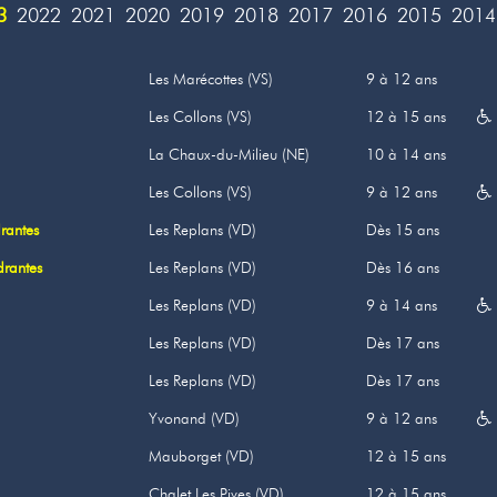
3
2022
2021
2020
2019
2018
2017
2016
2015
2014
Les Marécottes (VS)
9 à 12 ans
Les Collons (VS)
12 à 15 ans
La Chaux-du-Milieu (NE)
10 à 14 ans
Les Collons (VS)
9 à 12 ans
rantes
Les Replans (VD)
Dès 15 ans
drantes
Les Replans (VD)
Dès 16 ans
Les Replans (VD)
9 à 14 ans
Les Replans (VD)
Dès 17 ans
Les Replans (VD)
Dès 17 ans
Yvonand (VD)
9 à 12 ans
Mauborget (VD)
12 à 15 ans
Chalet Les Pives (VD)
12 à 15 ans