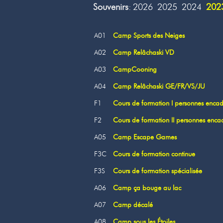
Souvenirs
:
2026
2025
2024
202
A01
Camp Sports des Neiges
A02
Camp Relâchaski VD
A03
CampCooning
A04
Camp Relâchaski GE/FR/VS/JU
F1
Cours de formation I personnes encad
F2
Cours de formation II personnes enca
A05
Camp Escape Games
F3C
Cours de formation continue
F3S
Cours de formation spécialisée
A06
Camp ça bouge au lac
A07
Camp décalé
A08
Camp sous les Étoiles