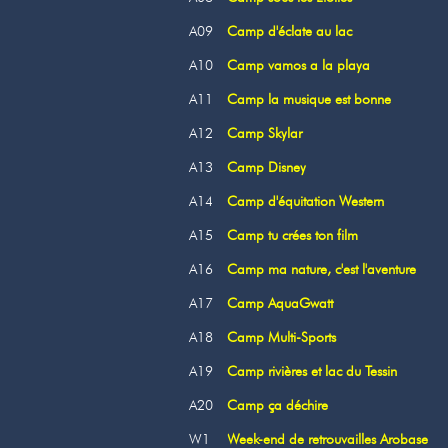
A09
Camp d'éclate au lac
A10
Camp vamos a la playa
A11
Camp la musique est bonne
A12
Camp Skylar
A13
Camp Disney
A14
Camp d'équitation Western
A15
Camp tu crées ton film
A16
Camp ma nature, c'est l'aventure
A17
Camp AquaGwatt
A18
Camp Multi-Sports
A19
Camp rivières et lac du Tessin
A20
Camp ça déchire
W1
Week-end de retrouvailles Arobase