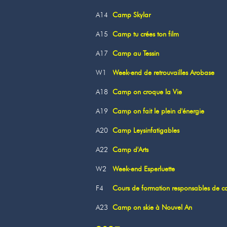
A14
Camp Skylar
A15
Camp tu crées ton film
A17
Camp au Tessin
W1
Week-end de retrouvailles Arobase
A18
Camp on croque la Vie
A19
Camp on fait le plein d'énergie
A20
Camp Leysinfatigables
A22
Camp d'Arts
W2
Week-end Esperluette
F4
Cours de formation responsables de 
A23
Camp on skie à Nouvel An